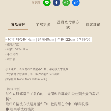
分享到
送貨及付款方
商品描述
了解更多
顧客評價
式
• 尺寸 肩帶長14cm｜胸圍49cm｜全長122cm（含肩帶）
• 產地 印度
• 材質 100%cotton
• 手工織布
• 有口袋
手工織布，表面會有些微的不平整，請可接受才購買
尺寸皆為平放測量，手工製作約有2-3cm誤差
試穿報告 Model Mooi 160cm/ 42kg
【洗滌注意】
每件衣服都是手工製作的，從面料的編織和染色到少量的剪裁、
製作
最好的清洗方法是用溫和的中性洗劑在冷水中單獨洗滌
● 輕柔手洗或機洗