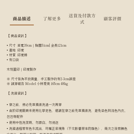
送貨及付款方
商品描述
了解更多
顧客評價
式
【 商品資訊 】
• 尺寸 肩寬39cm｜胸圍51cm| 全長121cm
• 產地 印度
• 材質 印度棉
• 有口袋
木刻蓋印｜印度製作
☼ 尺寸皆為平放測量，手工製作約有2-3cm誤差
☼ 試穿報告 Model 小林愛美 165cm 48kg
【 洗滌資訊 】
• 穿之前，務必先單獨清洗過一次再穿
• 由於印度廠商未使用化學定色，建議在穿之前先單獨清洗，避免染色到淺色內衣、
包包等配件
• 使用中性洗潔劑、勿漂白、勿浸泡
• 洗滌過程若有色水流出，均屬正常現象（不太影響原本的顏色），幾次之後若無色