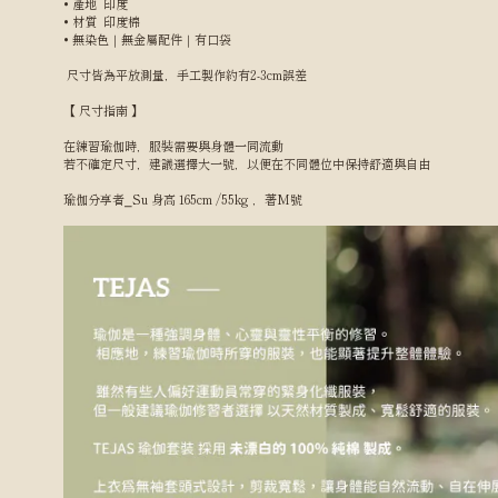
• 產地 印度
• 材質 印度棉
• 無染色｜無金屬配件｜有口袋
尺寸皆為平放測量，手工製作約有2-3cm誤差
【 尺寸指南 】
在練習瑜伽時，服裝需要與身體一同流動
若不確定尺寸，建議選擇大一號，以便在不同體位中保持舒適與自由
瑜伽分享者⎯Su 身高 165cm /55kg ，著M號