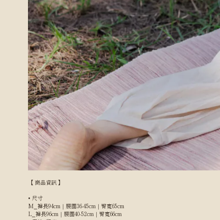
【 商品資訊 】
• 尺寸
M⎯褲長94cm｜腰圍36-45cm｜臀寬65cm
L⎯褲長96cm｜腰圍40-52cm｜臀寬66cm