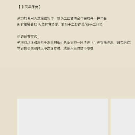
【 材質與保養 】
致力於使用天然纖維製作，並與工匠密切合作完成每一件作品
所有服裝皆以 天然材質製作，並經手工製作與/或手工印染
建議保養方式⎯
乾洗或以溫和洗劑手洗並與相近色系衣物一同清洗（可洗衣機清洗，請勿烘乾）
在衣物仍微濕時以中高溫熨燙，或使用蒸氣熨斗整燙