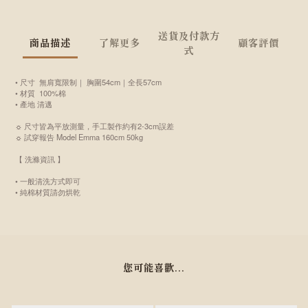
送貨及付款方
商品描述
了解更多
顧客評價
式
• 尺寸
無肩寬限制｜ 胸圍54cm｜全長57cm
• 材質 100%棉
• 產地 清邁
☼ 尺寸皆為平放測量，手工製作約有2-3cm誤差
☼ 試穿報告 Model Emma 160cm 50kg
【 洗滌資訊 】
• 一般清洗方式即可
• 純棉材質請勿烘乾
您可能喜歡...