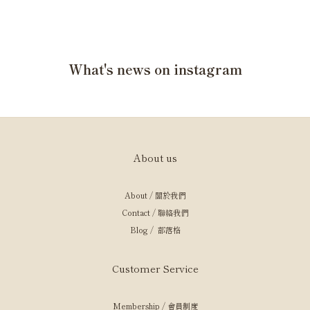
果在當地文化中，象徵著生命的豐饒、繁榮與收穫的季節。布料上的它不只是美觀的點
綴，更是被賦予生活「多子多福」與「無盡好運」的意念。 大象的穩健、孔雀的優
雅，是留在布料上的神聖守護 大象在印度教中是「象神」甘尼許的化身，也是毗濕奴
神的座騎，象徵著智慧、財富與消除障礙的力量；孔雀則代表永恆與美麗，常出現在克
What's news on instagram
里希納神與拉達的愛情故事中，也是女神薩拉斯瓦蒂的化身。 連結三界的生命之樹 在
印度教中，它被稱為「如意樹」（Kalpavriksha）。深扎地下（冥界）、立於大地
（人間）、枝向天空（天堂）。象徵生命的永恆循環與生生不息。無論是清真寺窗櫴上
的精美石雕，還是神廟牆上的彩繪，它都承載著在困境中依然展現強大繁盛意象的精神
意義。 生命之樹與不同文化的對話 生命之樹（Tree of Life）是極少數全球共通的圖
About us
騰原型。當印度木刻印製品出口到印尼時，被當地部落視為具有儀式力量的聖物；出口
到歐洲時，則被重新設計成帶有「幻想花卉」的 Jacobean 風格。它像是一面鏡子，
About / 關於我們
反映出不同文化對「繁榮」的想像。 連結兩千年「不中斷」的傳統 木刻印工藝被視為
Contact / 聯絡我們
一種「不中斷的傳統」（Unbroken tradition），而工匠（Chhipa）則是這項古老文
Blog / 部落格
化與現代世界唯一的連結。 你最想解鎖哪一個神祕符號？ 看完這些神祕符號，你有希
望在 Kalakar 的織物上，看到哪一個圖騰出現嗎？是象徵豐饒的「芒果」、與天地連
Customer Service
結的「生命之樹」，還是智慧化身的「大象」？ 點擊看更多木刻印系列文章： 《木刻
印系列》EP.01 完美很無聊，有靈魂的印花才迷人《木刻印系列》EP.02 傳統木刻印花
布的完整製程
Membership / 會員制度