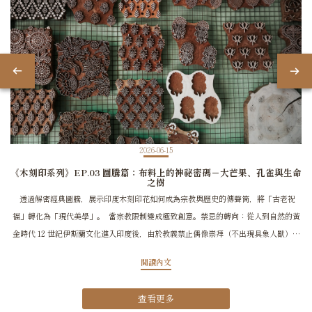
2026-06-15
《木刻印系列》EP.03 圖騰篇：布料上的神祕密碼－大芒果、孔雀與生命
之樹
透過解密經典圖騰，展示印度木刻印花如何成為宗教與歷史的傳聲筒，將「古老祝
福」轉化為「現代美學」。 當宗教限制變成極致創意。禁忌的轉向：從人到自然的黃
金時代 12 世紀伊斯蘭文化進入印度後，由於教義禁止偶像崇拜（不出現具象人獸），
工匠們將創意轉向大自然。他們將幾何形狀與交錯的葉片、花草（如 Jaal 格紋）發揮
閱讀內文
到極致，開啟了圖騰與伊斯蘭建築美學融合的輝煌篇章。 風靡全球的變形蟲
Paisley，在印度其實是「芒果」 在西方世界被稱為變形蟲（Paisley）的水滴狀圖騰，
查看更多
起源於古波斯。但在它的發源地印度，職人們更親切地稱它為 「Keri」（芒果）。芒